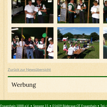
Zurück zur Newsübersicht
Werbung
 Frauenhain 1888 e.V.
Seeweg 15
01609 Röderaue OT Frauenhain
Tel.
: