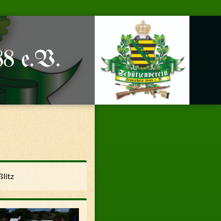
88 e.V.
litz